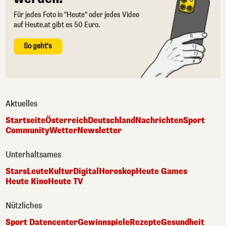
Für jedes Foto in "Heute" oder jedes Video
auf Heute.at gibt es 50 Euro.
So geht's
Aktuelles
Startseite
Österreich
Deutschland
Nachrichten
Sport
Community
Wetter
Newsletter
Unterhaltsames
Stars
Leute
Kultur
Digital
Horoskop
Heute Games
Heute Kino
Heute TV
Nützliches
Sport Datencenter
Gewinnspiele
Rezepte
Gesundheit