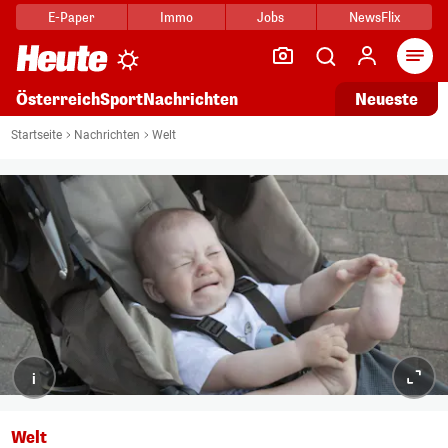
E-Paper
Immo
Jobs
NewsFlix
Arti
Österreich
Sport
Nachrichten
Neueste
Startseite
Nachrichten
Welt
i
Welt