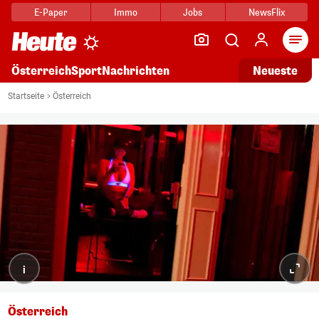
E-Paper
Immo
Jobs
NewsFlix
Arti
Österreich
Sport
Nachrichten
Neueste
Startseite
Österreich
i
Österreich