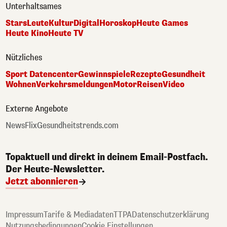
Unterhaltsames
Stars
Leute
Kultur
Digital
Horoskop
Heute Games
Heute Kino
Heute TV
Nützliches
Sport Datencenter
Gewinnspiele
Rezepte
Gesundheit
Wohnen
Verkehrsmeldungen
Motor
Reisen
Video
Externe Angebote
NewsFlix
Gesundheitstrends.com
Topaktuell und direkt in deinem Email-Postfach.
Der Heute-Newsletter.
Jetzt abonnieren
Impressum
Tarife & Mediadaten
TTPA
Datenschutzerklärung
Nutzungsbedingungen
Cookie Einstellungen