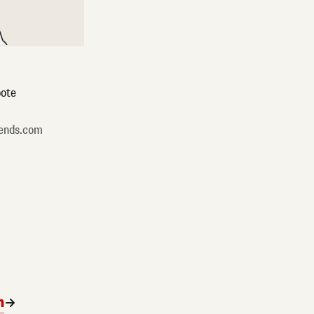
ote
ends.com
n