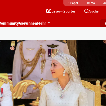
E-Paper
Immo
J
Leser-Reporter
Suchen
Community
Gewinnen
Mehr