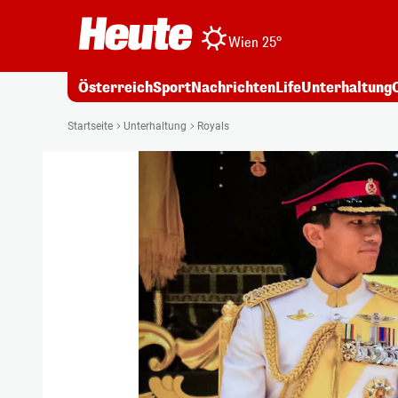
Wien 25°
Österreich
Sport
Nachrichten
Life
Unterhaltung
Startseite
Unterhaltung
Royals