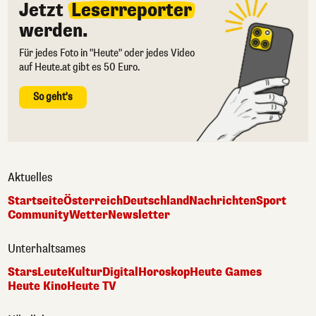
Jetzt
Leserreporter
werden.
Für jedes Foto in "Heute" oder jedes Video
auf Heute.at gibt es 50 Euro.
So geht's
Aktuelles
Startseite
Österreich
Deutschland
Nachrichten
Sport
Community
Wetter
Newsletter
Unterhaltsames
Stars
Leute
Kultur
Digital
Horoskop
Heute Games
Heute Kino
Heute TV