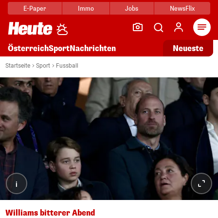
E-Paper
Immo
Jobs
NewsFlix
Arti
Österreich
Sport
Nachrichten
Neueste
Startseite
Sport
Fussball
i
Williams bitterer Abend