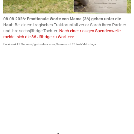
m
08.08.2026: Emotionale Worte von Mama (36) gehen unter die
0
Haut.
Bei einem tragischen Traktorunfall verlor Sarah ihren Partner
B
und ihre sechsjährige Tochter.
Nach einer riesigen Spendenwelle
S
meldet sich die 36-Jährige zu Wort >>>
La
Facebook FF Satteins / gofundme.com, Screenshot / "Heute"-Montage