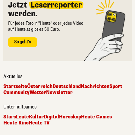
Jetzt
Leserreporter
werden.
Für jedes Foto in "Heute" oder jedes Video
auf Heute.at gibt es 50 Euro.
So geht's
Aktuelles
Startseite
Österreich
Deutschland
Nachrichten
Sport
Community
Wetter
Newsletter
Unterhaltsames
Stars
Leute
Kultur
Digital
Horoskop
Heute Games
Heute Kino
Heute TV