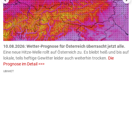
10.08.2026: Wetter-Prognose für Österreich überrascht jetzt alle.
0
e
Eine neue Hitze-Welle rollt auf Österreich zu. Es bleibt heiß und bis auf
z
h
lokale, teils heftige Gewitter leider auch weiterhin trocken.
Die
o
Prognose im Detail >>>
m
UBIMET
Ge