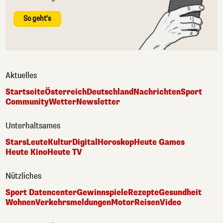
So geht's
Aktuelles
Startseite
Österreich
Deutschland
Nachrichten
Sport
Community
Wetter
Newsletter
Unterhaltsames
Stars
Leute
Kultur
Digital
Horoskop
Heute Games
Heute Kino
Heute TV
Nützliches
Sport Datencenter
Gewinnspiele
Rezepte
Gesundheit
Wohnen
Verkehrsmeldungen
Motor
Reisen
Video