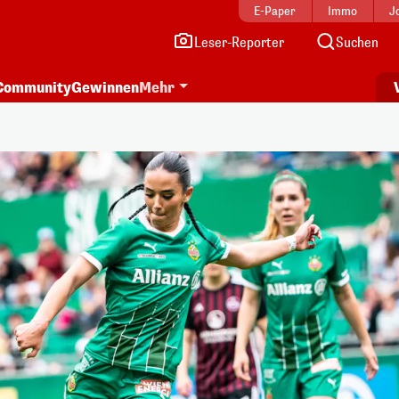
E-Paper
Immo
J
Leser-Reporter
Suchen
Community
Gewinnen
Mehr