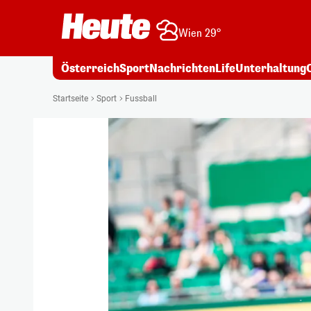
Wien 29°
Österreich
Sport
Nachrichten
Life
Unterhaltung
Startseite
Sport
Fussball