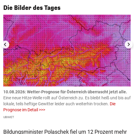
1/50
Die Bilder des Tages
10.08.2026: Wetter-Prognose für Österreich überrascht jetzt alle.
0
e
Eine neue Hitze-Welle rollt auf Österreich zu. Es bleibt heiß und bis auf
z
h
lokale, teils heftige Gewitter leider auch weiterhin trocken.
Die
o
Prognose im Detail >>>
m
UBIMET
Ge
Bildungsminister Polaschek fiel um 12 Prozent mehr