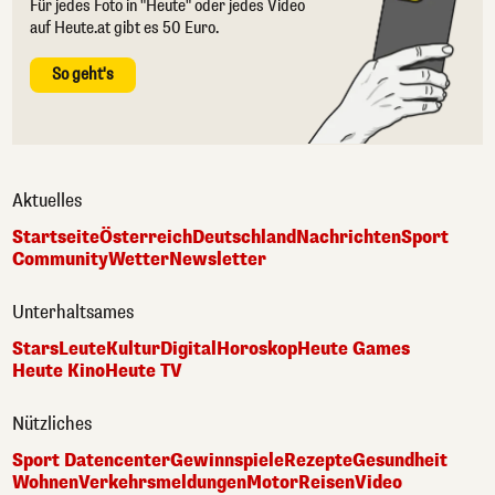
Für jedes Foto in "Heute" oder jedes Video
auf Heute.at gibt es 50 Euro.
So geht's
Aktuelles
Startseite
Österreich
Deutschland
Nachrichten
Sport
Community
Wetter
Newsletter
Unterhaltsames
Stars
Leute
Kultur
Digital
Horoskop
Heute Games
Heute Kino
Heute TV
Nützliches
Sport Datencenter
Gewinnspiele
Rezepte
Gesundheit
Wohnen
Verkehrsmeldungen
Motor
Reisen
Video