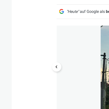
"Heute"
auf Google als
b
1/10