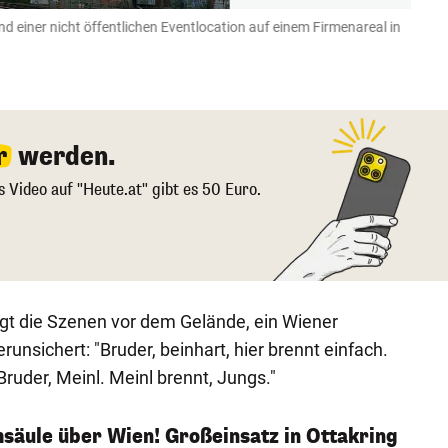
 einer nicht öffentlichen Eventlocation auf einem Firmenareal in
Die R
Leserrep
r
werden.
s Video auf "Heute.at" gibt es 50 Euro.
igt die Szenen vor dem Gelände, ein Wiener
nsichert: "Bruder, beinhart, hier brennt einfach.
Bruder, Meinl. Meinl brennt, Jungs."
säule über Wien! Großeinsatz in Ottakring