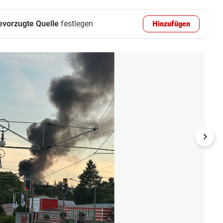
evorzugte Quelle
festlegen
Hinzufügen