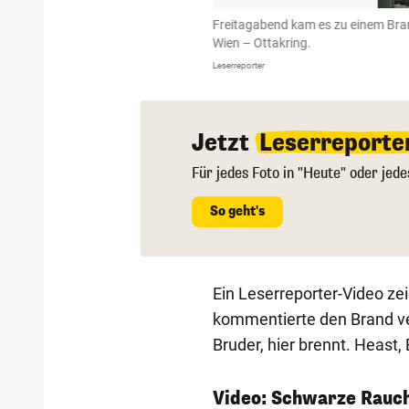
Baggerlader zerteilt werden.
Freitagabend kam es zu einem Brand
Wien – Ottakring.
Leserreporter
Jetzt
Leserreporte
Für jedes Foto in "Heute" oder jede
So geht's
Ein Leserreporter-Video ze
kommentierte den Brand veru
Bruder, hier brennt. Heast, 
Video: Schwarze Rauch