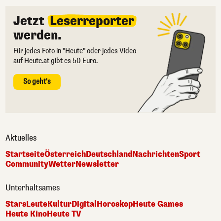
Jetzt
Leserreporter
werden.
Für jedes Foto in "Heute" oder jedes Video
auf Heute.at gibt es 50 Euro.
So geht's
Aktuelles
Startseite
Österreich
Deutschland
Nachrichten
Sport
Community
Wetter
Newsletter
Unterhaltsames
Stars
Leute
Kultur
Digital
Horoskop
Heute Games
Heute Kino
Heute TV