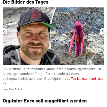
1/50
Die Bilder des Tages
06.08.2026: Seltener pinker Grashüpfer in Salzburg entdeckt.
Ein
0
Salzburger Wanderer fotografierte in Muhr (S) einen
S
außergewöhnlich gefärbten Grashüpfer –
das Tier ist leuchtend rosa
U
>>
AP
zVg / Dieter Dobnik
Digitaler Euro soll eingeführt werden