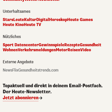
Unterhaltsames
Stars
Leute
Kultur
Digital
Horoskop
Heute Games
Heute Kino
Heute TV
Nützliches
Sport Datencenter
Gewinnspiele
Rezepte
Gesundheit
Wohnen
Verkehrsmeldungen
Motor
Reisen
Video
Externe Angebote
NewsFlix
Gesundheitstrends.com
Topaktuell und direkt in deinem Email-Postfach.
Der Heute-Newsletter.
Jetzt abonnieren