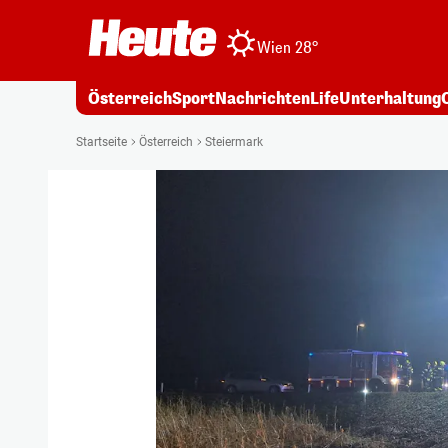
Wien 28°
Österreich
Sport
Nachrichten
Life
Unterhaltung
Startseite
Österreich
Steiermark