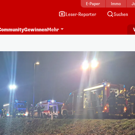
E-Paper
Immo
J
Leser-Reporter
Suchen
Community
Gewinnen
Mehr