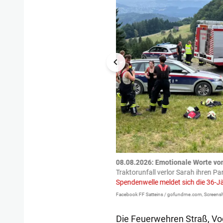
tzte.
Zu einem tragischen
08.08.2026: Emotionale Worte vo
igen gekommen.
Bei einem Frontal-
Traktorunfall verlor Sarah ihren Pa
Spendenwelle meldet sich die 36-J
Facebook FF Satteins / gofundme.com, Screensh
Die Feuerwehren Straß, Vo