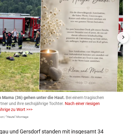
n Mama (36) gehen unter die Haut.
Bei einem tragischen
07.08
rtner und ihre sechsjährige Tochter.
Nach einer riesigen
charm
ährige zu Wort >>>
Larissa 
ot / "Heute"-Montage
gau und Gersdorf standen mit insgesamt 34