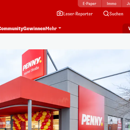
E-Paper
Immo
J
Leser-Reporter
Suchen
Community
Gewinnen
Mehr