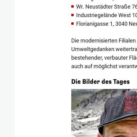
Wr. Neustädter Straße 76
Industriegelände West 10
Florianigasse 1, 3040 N
Die modernisierten Filiale
Umweltgedanken weitertrag
bestehender, verbauter Flä
auch auf möglichst verant
1/54
Die Bilder des Tages