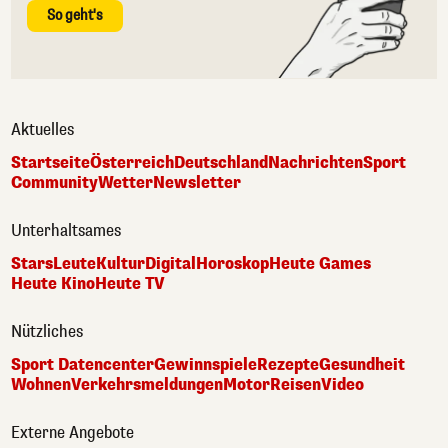
So geht's
Aktuelles
Startseite
Österreich
Deutschland
Nachrichten
Sport
Community
Wetter
Newsletter
Unterhaltsames
Stars
Leute
Kultur
Digital
Horoskop
Heute Games
Heute Kino
Heute TV
Nützliches
Sport Datencenter
Gewinnspiele
Rezepte
Gesundheit
Wohnen
Verkehrsmeldungen
Motor
Reisen
Video
Externe Angebote