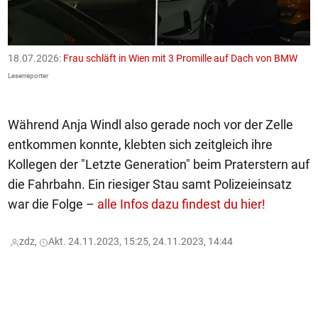
18.07.2026:
Frau schläft in Wien mit 3 Promille auf Dach von BMW
1
F
Leserreporter
Le
Während Anja Windl also gerade noch vor der Zelle
entkommen konnte, klebten sich zeitgleich ihre
Kollegen der "Letzte Generation" beim Praterstern auf
die Fahrbahn. Ein riesiger Stau samt Polizeieinsatz
war die Folge –
alle Infos dazu findest du hier!
zdz,
Akt. 24.11.2023, 15:25, 24.11.2023, 14:44