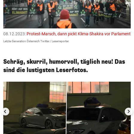
08.12.2023:
Protest-Marsch, dann pickt Klima-Shakira vor Parlament
0
Letzte Generation Österreich Twitter / Leserreporter
Le
Schräg, skurril, humorvoll, täglich neu! Das
sind die lustigsten Leserfotos.
1/50