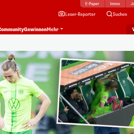
E-Paper
Immo
J
Leser-Reporter
Suchen
Community
Gewinnen
Mehr