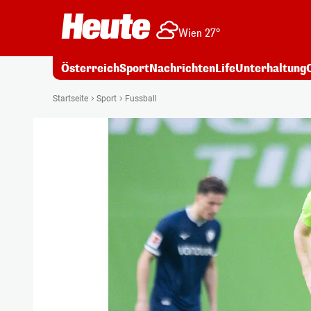
Wien 27°
Österreich
Sport
Nachrichten
Life
Unterhaltung
Startseite
Sport
Fussball