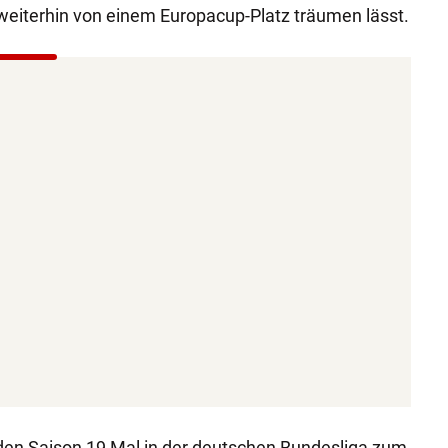
weiterhin von einem Europacup-Platz träumen lässt.
en Saison 19 Mal in der deutschen Bundesliga zum