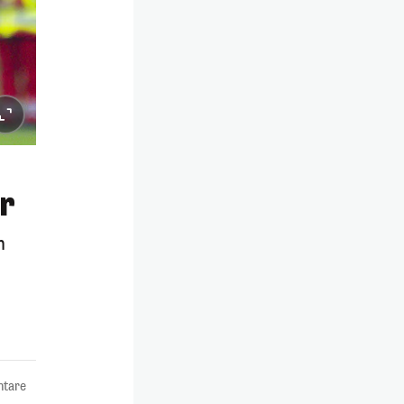
r
m
tare