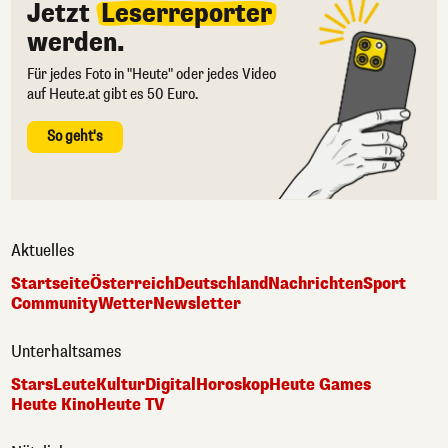
Jetzt
Leserreporter
werden.
Für jedes Foto in "Heute" oder jedes Video
auf Heute.at gibt es 50 Euro.
So geht's
Aktuelles
Startseite
Österreich
Deutschland
Nachrichten
Sport
Community
Wetter
Newsletter
Unterhaltsames
Stars
Leute
Kultur
Digital
Horoskop
Heute Games
Heute Kino
Heute TV