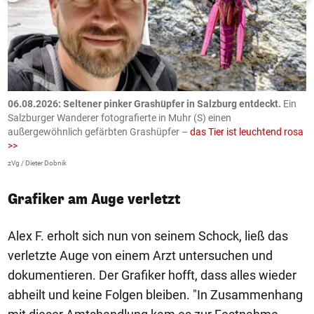
06.08.2026: Seltener pinker Grashüpfer in Salzburg entdeckt.
Ein
0
Salzburger Wanderer fotografierte in Muhr (S) einen
S
außergewöhnlich gefärbten Grashüpfer –
das Tier ist leuchtend rosa
U
>>
AP
zVg / Dieter Dobnik
Grafiker am Auge verletzt
Alex F. erholt sich nun von seinem Schock, ließ das
verletzte Auge von einem Arzt untersuchen und
dokumentieren. Der Grafiker hofft, dass alles wieder
abheilt und keine Folgen bleiben. "In Zusammenhang