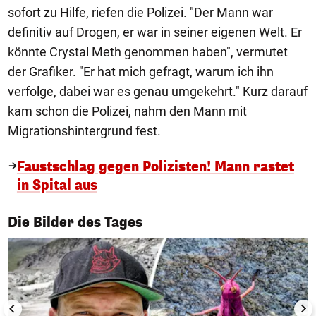
sofort zu Hilfe, riefen die Polizei. "Der Mann war
definitiv auf Drogen, er war in seiner eigenen Welt. Er
könnte Crystal Meth genommen haben", vermutet
der Grafiker. "Er hat mich gefragt, warum ich ihn
verfolge, dabei war es genau umgekehrt." Kurz darauf
kam schon die Polizei, nahm den Mann mit
Migrationshintergrund fest.
Faustschlag gegen Polizisten! Mann rastet
in Spital aus
1/50
Die Bilder des Tages