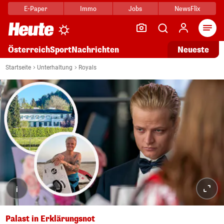
E-Paper
Immo
Jobs
NewsFlix
Arti
Österreich
Sport
Nachrichten
Neueste
Startseite
Unterhaltung
Royals
i
Palast in Erklärungsnot