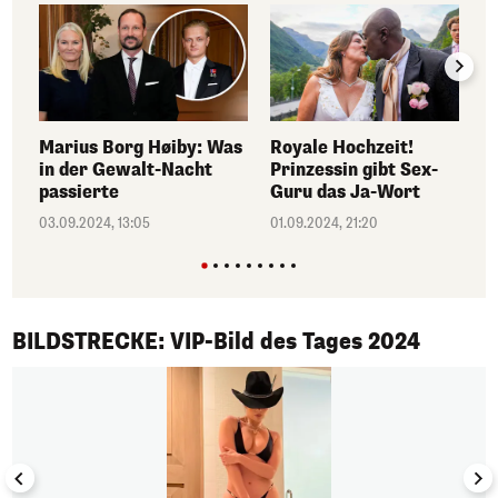
Marius Borg Høiby: Was
Royale Hochzeit!
in der Gewalt-Nacht
Prinzessin gibt Sex-
passierte
Guru das Ja-Wort
03.09.2024, 13:05
01.09.2024, 21:20
1/50
BILDSTRECKE: VIP-Bild des Tages 2024