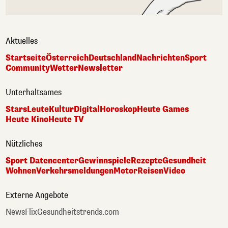
Aktuelles
Startseite
Österreich
Deutschland
Nachrichten
Sport
Community
Wetter
Newsletter
Unterhaltsames
Stars
Leute
Kultur
Digital
Horoskop
Heute Games
Heute Kino
Heute TV
Nützliches
Sport Datencenter
Gewinnspiele
Rezepte
Gesundheit
Wohnen
Verkehrsmeldungen
Motor
Reisen
Video
Externe Angebote
NewsFlix
Gesundheitstrends.com