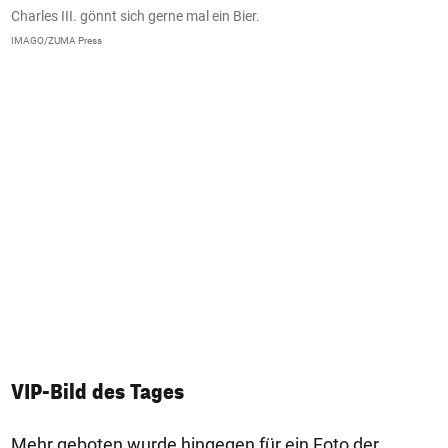
Charles III. gönnt sich gerne mal ein Bier.
K
IMAGO/ZUMA Press
YU
VIP-Bild des Tages
Mehr geboten wurde hingegen für ein Foto der