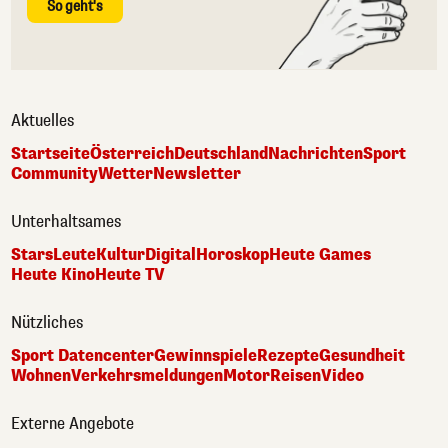
So geht's
Aktuelles
Startseite
Österreich
Deutschland
Nachrichten
Sport
Community
Wetter
Newsletter
Unterhaltsames
Stars
Leute
Kultur
Digital
Horoskop
Heute Games
Heute Kino
Heute TV
Nützliches
Sport Datencenter
Gewinnspiele
Rezepte
Gesundheit
Wohnen
Verkehrsmeldungen
Motor
Reisen
Video
Externe Angebote