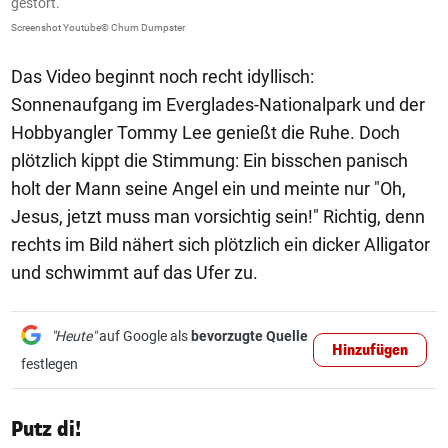
gestört.
n
Screenshot Youtube© Chum Dumpster
Sc
Das Video beginnt noch recht idyllisch:
Sonnenaufgang im Everglades-Nationalpark und der
Hobbyangler Tommy Lee genießt die Ruhe. Doch
plötzlich kippt die Stimmung: Ein bisschen panisch
holt der Mann seine Angel ein und meinte nur "Oh,
Jesus, jetzt muss man vorsichtig sein!" Richtig, denn
rechts im Bild nähert sich plötzlich ein dicker Alligator
und schwimmt auf das Ufer zu.
"Heute"
auf Google als
bevorzugte Quelle
Hinzufügen
festlegen
Putz di!