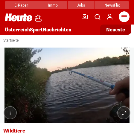
E-Paper
Immo
Jobs
NewsFlix
Arti
Österreich
Sport
Nachrichten
Neueste
Startseite
i
Wildtiere