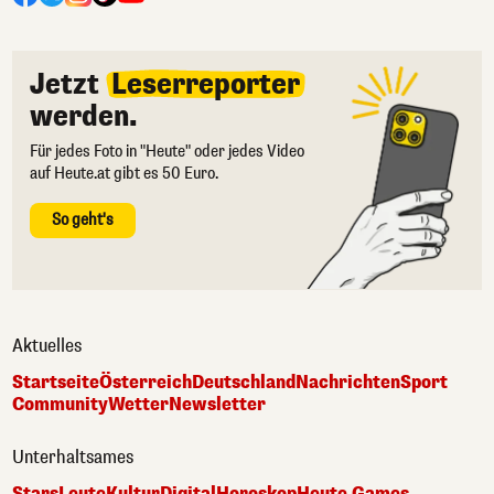
Jetzt
Leserreporter
werden.
Für jedes Foto in "Heute" oder jedes Video
auf Heute.at gibt es 50 Euro.
So geht's
Aktuelles
Startseite
Österreich
Deutschland
Nachrichten
Sport
Community
Wetter
Newsletter
Unterhaltsames
Stars
Leute
Kultur
Digital
Horoskop
Heute Games