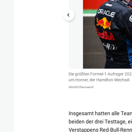
appen rast von Platz 17 im Regen-
Die größten Formel-1-Aufreger 202
ei Rennen vor Saisonende ist die WM
um Horner, der Hamilton-Wechsel.
tel in Folge.
IMAGO/PanoramiC
Insgesamt hatten alle Te
beiden der drei Testtage,
Verstappens Red-Bull-Renns