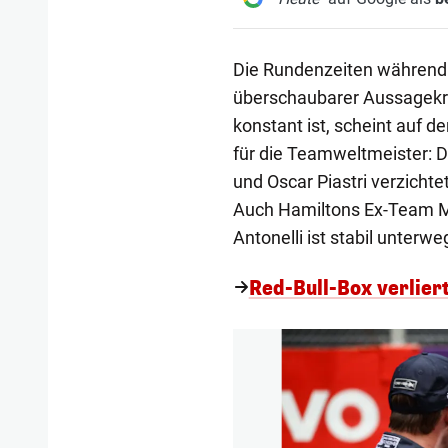
Die Rundenzeiten während 
überschaubarer Aussagekra
konstant ist, scheint auf d
für die Teamweltmeister: D
und Oscar Piastri verzicht
Auch Hamiltons Ex-Team Me
Antonelli ist stabil unterwe
Red-Bull-Box verlier
1/8