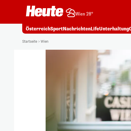
Wien 28°
Österreich
Sport
Nachrichten
Life
Unterhaltung
Startseite
Wien