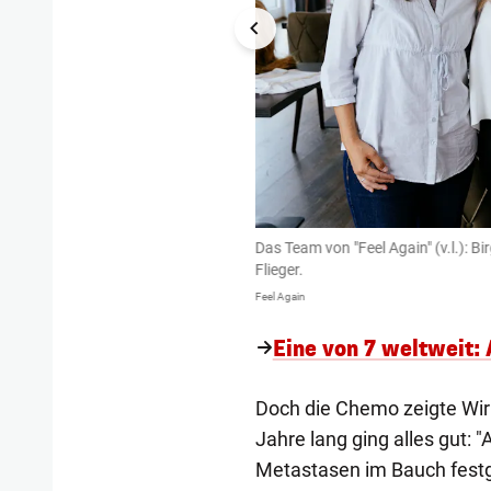
Das Team von "Feel Again" (v.l.): B
Flieger.
Feel Again
Eine von 7 weltweit: 
Doch die Chemo zeigte Wirk
Jahre lang ging alles gut: 
Metastasen im Bauch festge