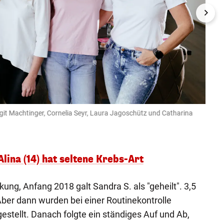
irgit Machtinger, Cornelia Seyr, Laura Jagoschütz und Catharina
Der V
Feel Ag
Alina (14) hat seltene Krebs-Art
ung, Anfang 2018 galt Sandra S. als "geheilt". 3,5
"Aber dann wurden bei einer Routinekontrolle
stellt. Danach folgte ein ständiges Auf und Ab,