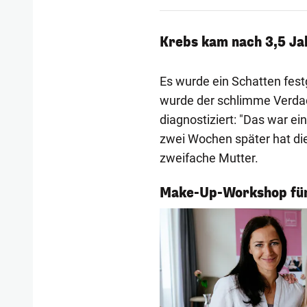
Krebs kam nach 3,5 Ja
Es wurde ein Schatten festg
wurde der schlimme Verdach
diagnostiziert: "Das war ei
zwei Wochen später hat di
zweifache Mutter.
1/8
Make-Up-Workshop für