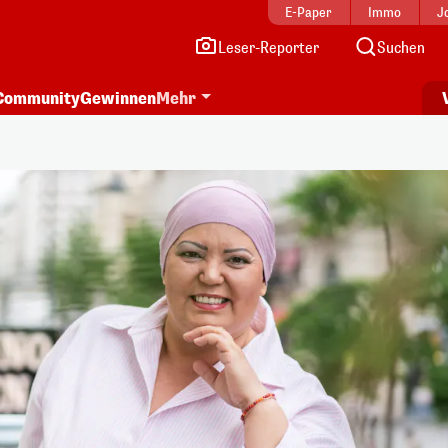
E-Paper
Immo
J
Leser-Reporter
Suchen
Community
Gewinnen
Mehr