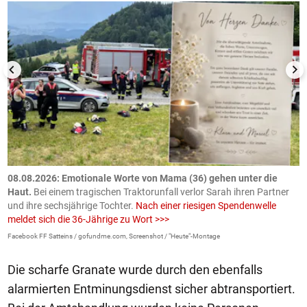
m
08.08.2026: Emotionale Worte von Mama (36) gehen unter die
0
Haut.
Bei einem tragischen Traktorunfall verlor Sarah ihren Partner
B
und ihre sechsjährige Tochter.
Nach einer riesigen Spendenwelle
S
meldet sich die 36-Jährige zu Wort >>>
La
Facebook FF Satteins / gofundme.com, Screenshot / "Heute"-Montage
Die scharfe Granate wurde durch den ebenfalls
alarmierten Entminungsdienst sicher abtransportiert.