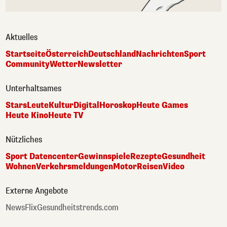
Aktuelles
Startseite
Österreich
Deutschland
Nachrichten
Sport
Community
Wetter
Newsletter
Unterhaltsames
Stars
Leute
Kultur
Digital
Horoskop
Heute Games
Heute Kino
Heute TV
Nützliches
Sport Datencenter
Gewinnspiele
Rezepte
Gesundheit
Wohnen
Verkehrsmeldungen
Motor
Reisen
Video
Externe Angebote
NewsFlix
Gesundheitstrends.com