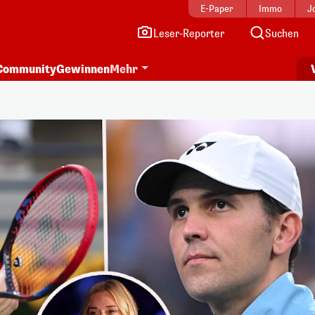
E-Paper
Immo
J
Leser-Reporter
Suchen
Community
Gewinnen
Mehr