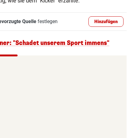
tig, wie sie dem "Kicker" erzählte.
evorzugte Quelle
festlegen
Hinzufügen
ner: "Schadet unserem Sport immens"