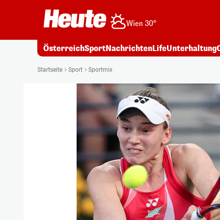
Wien 30°
Österreich
Sport
Nachrichten
Life
Unterhaltung
Startseite
Sport
Sportmix