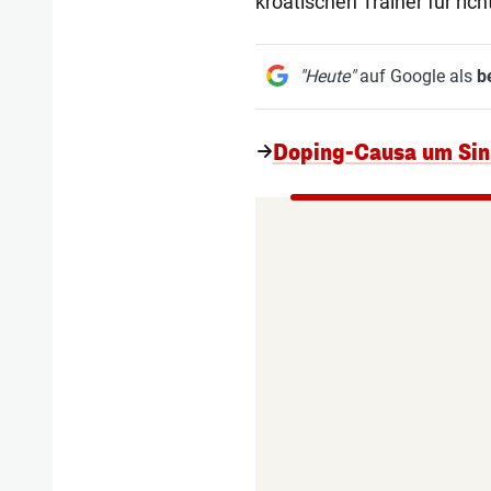
kroatischen Trainer für rich
"Heute"
auf Google als
b
Doping-Causa um Sin