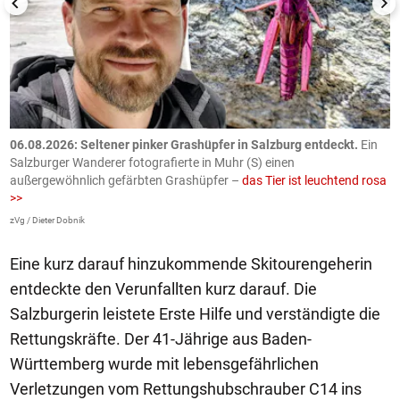
06.08.2026: Seltener pinker Grashüpfer in Salzburg entdeckt.
Ein
0
Salzburger Wanderer fotografierte in Muhr (S) einen
S
außergewöhnlich gefärbten Grashüpfer –
das Tier ist leuchtend rosa
U
>>
AP
zVg / Dieter Dobnik
Eine kurz darauf hinzukommende Skitourengeherin
entdeckte den Verunfallten kurz darauf. Die
Salzburgerin leistete Erste Hilfe und verständigte die
Rettungskräfte. Der 41-Jährige aus Baden-
Württemberg wurde mit lebensgefährlichen
Verletzungen vom Rettungshubschrauber C14 ins