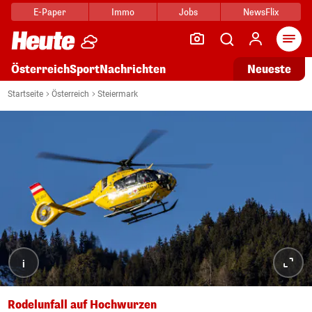
E-Paper
Immo
Jobs
NewsFlix
Arti
Österreich
Sport
Nachrichten
Neueste
Startseite
Österreich
Steiermark
i
Rodelunfall auf Hochwurzen