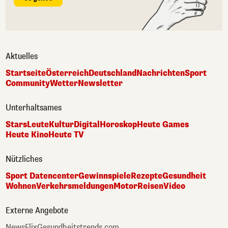
Aktuelles
Startseite
Österreich
Deutschland
Nachrichten
Sport
Community
Wetter
Newsletter
Unterhaltsames
Stars
Leute
Kultur
Digital
Horoskop
Heute Games
Heute Kino
Heute TV
Nützliches
Sport Datencenter
Gewinnspiele
Rezepte
Gesundheit
Wohnen
Verkehrsmeldungen
Motor
Reisen
Video
Externe Angebote
NewsFlix
Gesundheitstrends.com