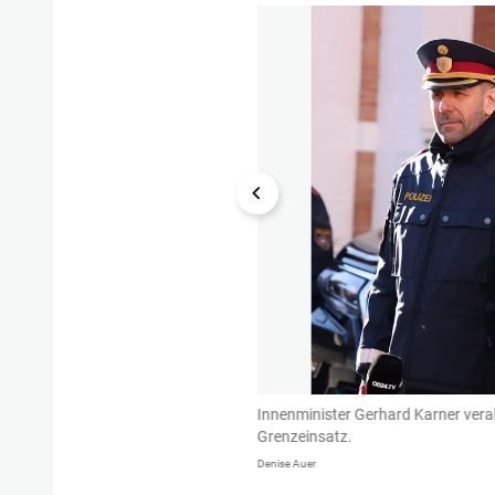
chlepperei.
Innenminister Gerhard Karner verab
Grenzeinsatz.
Denise Auer