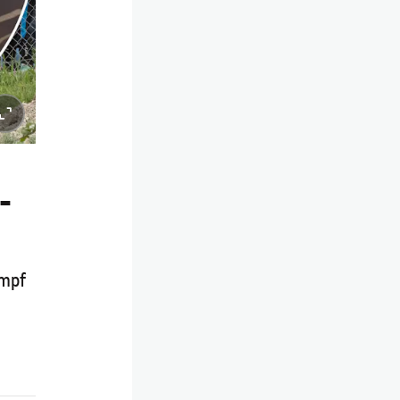
-
ampf