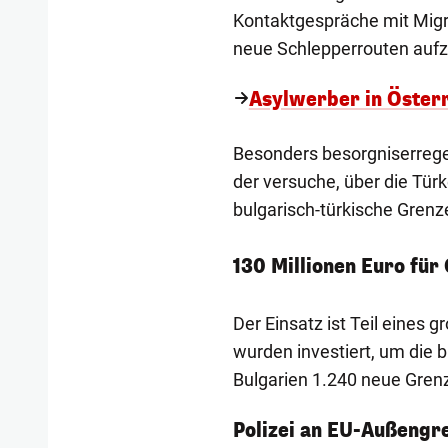
Kontaktgespräche mit Migra
neue Schlepperrouten aufzu
Asylwerber in Österre
Besonders besorgniserrege
der versuche, über die Tür
bulgarisch-türkische Grenz
130 Millionen Euro für
Der Einsatz ist Teil eines
wurden investiert, um die b
Bulgarien 1.240 neue Grenz
1/5
Polizei an EU-Außengre