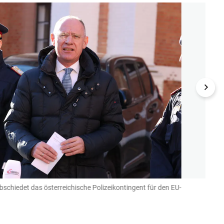
schiedet das österreichische Polizeikontingent für den EU-
Karne
Denise 