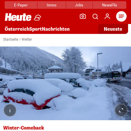
E-Paper
Immo
Jobs
NewsFlix
Arti
Österreich
Sport
Nachrichten
Neueste
Startseite
Wetter
i
Winter-Comeback