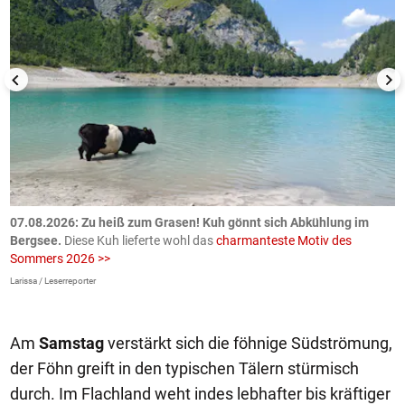
ch
07.08.2026: Zu heiß zum Grasen! Kuh gönnt sich Abkühlung im
0
Bergsee.
Diese Kuh lieferte wohl das
charmanteste Motiv des
S
Sommers 2026 >>
a
>
Larissa / Leserreporter
zV
Am
Samstag
verstärkt sich die föhnige Südströmung,
der Föhn greift in den typischen Tälern stürmisch
durch. Im Flachland weht indes lebhafter bis kräftiger