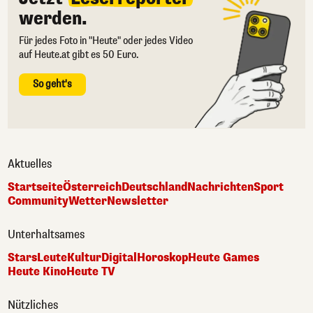
werden.
Für jedes Foto in "Heute" oder jedes Video
auf Heute.at gibt es 50 Euro.
So geht's
Aktuelles
Startseite
Österreich
Deutschland
Nachrichten
Sport
Community
Wetter
Newsletter
Unterhaltsames
Stars
Leute
Kultur
Digital
Horoskop
Heute Games
Heute Kino
Heute TV
Nützliches