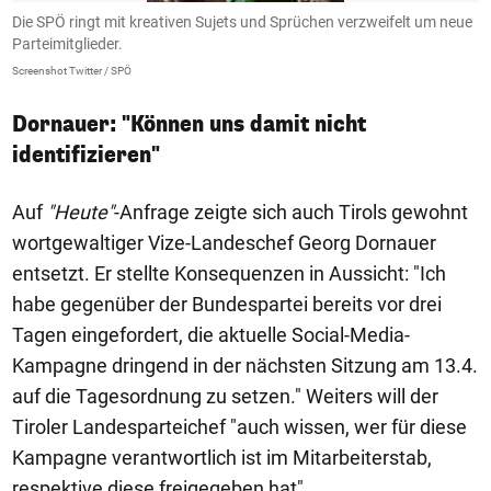
e
Die SPÖ ringt mit kreativen Sujets und Sprüchen verzweifelt um neue
D
Parteimitglieder.
P
Screenshot Twitter / SPÖ
Sc
Dornauer: "Können uns damit nicht
identifizieren"
Auf
"Heute"
-Anfrage zeigte sich auch Tirols gewohnt
wortgewaltiger Vize-Landeschef Georg Dornauer
entsetzt. Er stellte Konsequenzen in Aussicht: "Ich
habe gegenüber der Bundespartei bereits vor drei
Tagen eingefordert, die aktuelle Social-Media-
Kampagne dringend in der nächsten Sitzung am 13.4.
auf die Tagesordnung zu setzen." Weiters will der
Tiroler Landesparteichef "auch wissen, wer für diese
Kampagne verantwortlich ist im Mitarbeiterstab,
respektive diese freigegeben hat".