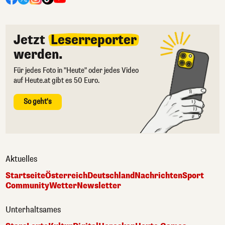
Jetzt
Leserreporter
werden.
Für jedes Foto in "Heute" oder jedes Video
auf Heute.at gibt es 50 Euro.
So geht's
Aktuelles
Startseite
Österreich
Deutschland
Nachrichten
Sport
Community
Wetter
Newsletter
Unterhaltsames