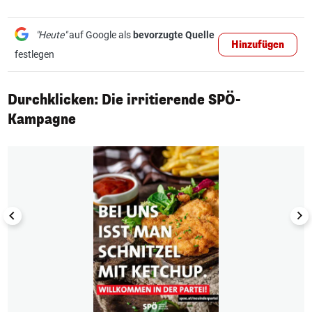
"Heute"
auf Google als
bevorzugte Quelle
Hinzufügen
festlegen
Durchklicken: Die irritierende SPÖ-
Kampagne
1/3