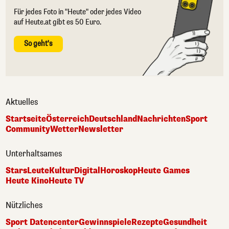
Für jedes Foto in "Heute" oder jedes Video
auf Heute.at gibt es 50 Euro.
So geht's
Aktuelles
Startseite
Österreich
Deutschland
Nachrichten
Sport
Community
Wetter
Newsletter
Unterhaltsames
Stars
Leute
Kultur
Digital
Horoskop
Heute Games
Heute Kino
Heute TV
Nützliches
Sport Datencenter
Gewinnspiele
Rezepte
Gesundheit