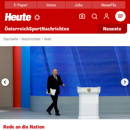
E-Paper
Immo
Jobs
NewsFlix
Arti
Österreich
Sport
Nachrichten
Neueste
i
1/4
Startseite
Nachrichten
Welt
Rede an die Nation