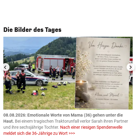
1/50
Die Bilder des Tages
m
08.08.2026: Emotionale Worte von Mama (36) gehen unter die
0
Haut.
Bei einem tragischen Traktorunfall verlor Sarah ihren Partner
B
und ihre sechsjährige Tochter.
Nach einer riesigen Spendenwelle
S
meldet sich die 36-Jährige zu Wort >>>
La