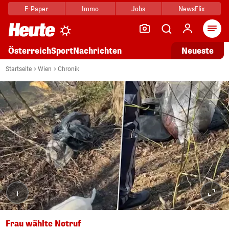
E-Paper
Immo
Jobs
NewsFlix
Arti
Österreich
Sport
Nachrichten
Neueste
Startseite
Wien
Chronik
i
Frau wählte Notruf