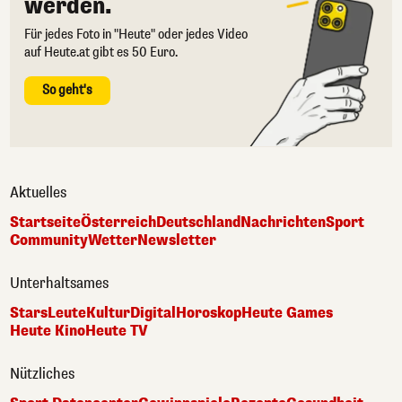
werden.
Für jedes Foto in "Heute" oder jedes Video
auf Heute.at gibt es 50 Euro.
So geht's
Aktuelles
Startseite
Österreich
Deutschland
Nachrichten
Sport
Community
Wetter
Newsletter
Unterhaltsames
Stars
Leute
Kultur
Digital
Horoskop
Heute Games
Heute Kino
Heute TV
Nützliches