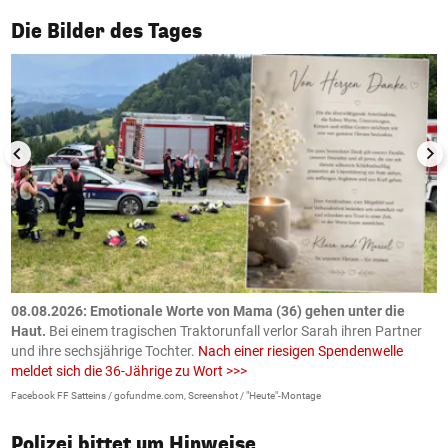
1/50
Die Bilder des Tages
m
08.08.2026: Emotionale Worte von Mama (36) gehen unter die
0
Haut.
Bei einem tragischen Traktorunfall verlor Sarah ihren Partner
B
und ihre sechsjährige Tochter.
Nach einer riesigen Spendenwelle
S
meldet sich die 36-Jährige zu Wort >>>
La
Facebook FF Satteins / gofundme.com, Screenshot / "Heute"-Montage
Polizei bittet um Hinweise