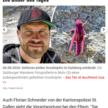
Die Bilder des Tages
06.08.2026: Seltener pinker Grashüpfer in Salzburg entdeckt.
Ein
0
Salzburger Wanderer fotografierte in Muhr (S) einen
S
außergewöhnlich gefärbten Grashüpfer –
das Tier ist leuchtend rosa
U
>>
AP
zVg / Dieter Dobnik
Auch Florian Schneider von der Kantonspolizei St.
Gallen sieht die Verantwortung bei den Eltern: "Sie