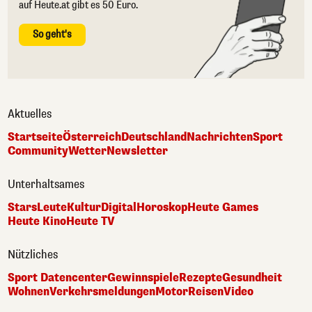
auf Heute.at gibt es 50 Euro.
So geht's
Aktuelles
Startseite
Österreich
Deutschland
Nachrichten
Sport
Community
Wetter
Newsletter
Unterhaltsames
Stars
Leute
Kultur
Digital
Horoskop
Heute Games
Heute Kino
Heute TV
Nützliches
Sport Datencenter
Gewinnspiele
Rezepte
Gesundheit
Wohnen
Verkehrsmeldungen
Motor
Reisen
Video