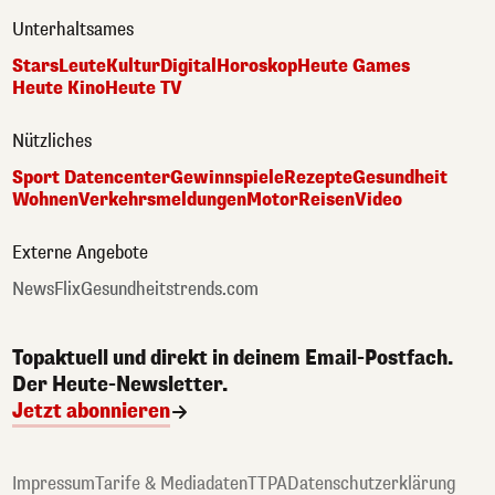
Unterhaltsames
Stars
Leute
Kultur
Digital
Horoskop
Heute Games
Heute Kino
Heute TV
Nützliches
Sport Datencenter
Gewinnspiele
Rezepte
Gesundheit
Wohnen
Verkehrsmeldungen
Motor
Reisen
Video
Externe Angebote
NewsFlix
Gesundheitstrends.com
Topaktuell und direkt in deinem Email-Postfach.
Der Heute-Newsletter.
Jetzt abonnieren
Impressum
Tarife & Mediadaten
TTPA
Datenschutzerklärung