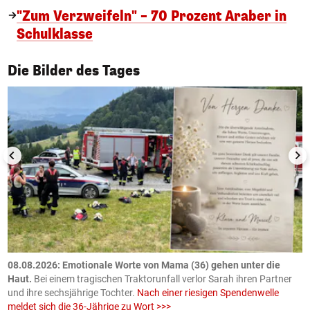
"Zum Verzweifeln" – 70 Prozent Araber in
Schulklasse
1/50
Die Bilder des Tages
m
08.08.2026: Emotionale Worte von Mama (36) gehen unter die
0
Haut.
Bei einem tragischen Traktorunfall verlor Sarah ihren Partner
B
und ihre sechsjährige Tochter.
Nach einer riesigen Spendenwelle
S
meldet sich die 36-Jährige zu Wort >>>
La