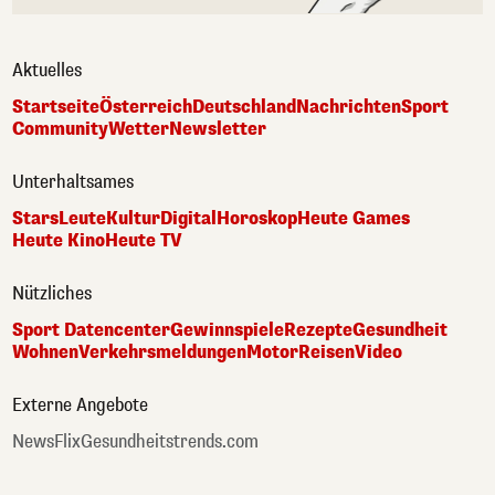
Aktuelles
Startseite
Österreich
Deutschland
Nachrichten
Sport
Community
Wetter
Newsletter
Unterhaltsames
Stars
Leute
Kultur
Digital
Horoskop
Heute Games
Heute Kino
Heute TV
Nützliches
Sport Datencenter
Gewinnspiele
Rezepte
Gesundheit
Wohnen
Verkehrsmeldungen
Motor
Reisen
Video
Externe Angebote
NewsFlix
Gesundheitstrends.com