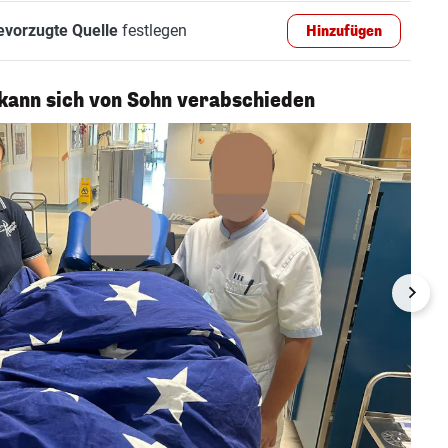
evorzugte Quelle
festlegen
Hinzufügen
ann sich von Sohn verabschieden