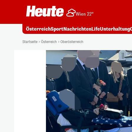
Wien 22°
Österreich
Sport
Nachrichten
Life
Unterhaltung
Startseite
Österreich
Oberösterreich