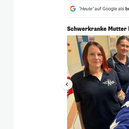
"Heute"
auf Google als
b
1/8
Schwerkranke Mutter k