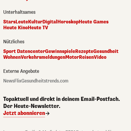
Unterhaltsames
Stars
Leute
Kultur
Digital
Horoskop
Heute Games
Heute Kino
Heute TV
Nützliches
Sport Datencenter
Gewinnspiele
Rezepte
Gesundheit
Wohnen
Verkehrsmeldungen
Motor
Reisen
Video
Externe Angebote
NewsFlix
Gesundheitstrends.com
Topaktuell und direkt in deinem Email-Postfach.
Der Heute-Newsletter.
Jetzt abonnieren