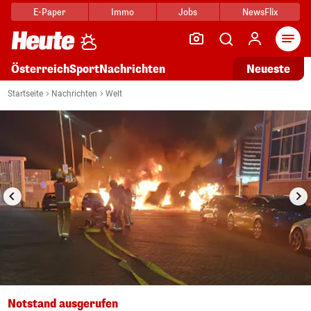
E-Paper
Immo
Jobs
NewsFlix
Arti
Österreich
Sport
Nachrichten
Neueste
i
1/11
Startseite
Nachrichten
Welt
Notstand ausgerufen