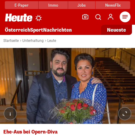
E-Paper
Immo
Jobs
NewsFlix
Arti
Österreich
Sport
Nachrichten
Neueste
Startseite
Unterhaltung
Leute
i
Ehe-Aus bei Opern-Diva