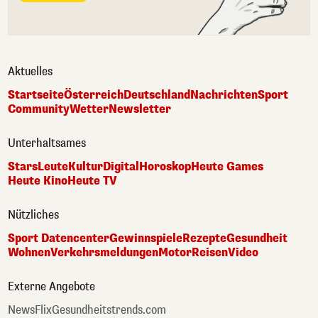
Aktuelles
Startseite
Österreich
Deutschland
Nachrichten
Sport
Community
Wetter
Newsletter
Unterhaltsames
Stars
Leute
Kultur
Digital
Horoskop
Heute Games
Heute Kino
Heute TV
Nützliches
Sport Datencenter
Gewinnspiele
Rezepte
Gesundheit
Wohnen
Verkehrsmeldungen
Motor
Reisen
Video
Externe Angebote
NewsFlix
Gesundheitstrends.com