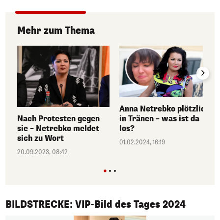
Mehr zum Thema
Anna Netrebko plötzlich
Nach Protesten gegen
in Tränen – was ist da
sie – Netrebko meldet
los?
sich zu Wort
01.02.2024, 16:19
20.09.2023, 08:42
1/50
BILDSTRECKE: VIP-Bild des Tages 2024