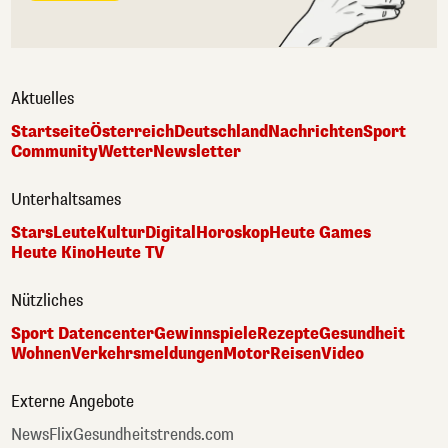
Aktuelles
Startseite
Österreich
Deutschland
Nachrichten
Sport
Community
Wetter
Newsletter
Unterhaltsames
Stars
Leute
Kultur
Digital
Horoskop
Heute Games
Heute Kino
Heute TV
Nützliches
Sport Datencenter
Gewinnspiele
Rezepte
Gesundheit
Wohnen
Verkehrsmeldungen
Motor
Reisen
Video
Externe Angebote
NewsFlix
Gesundheitstrends.com