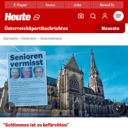
E-Paper
Immo
Jobs
NewsFlix
Arti
Österreich
Sport
Nachrichten
Neueste
Startseite
Österreich
Oberösterreich
i
"Schlimmes ist zu befürchten"