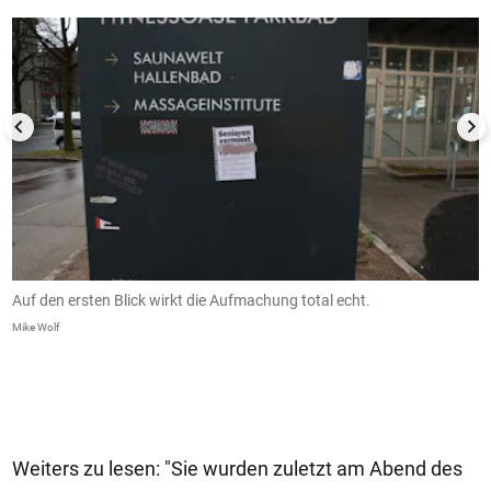
Auf den ersten Blick wirkt die Aufmachung total echt.
S
am
Mike Wolf
Mi
Weiters zu lesen: "Sie wurden zuletzt am Abend des