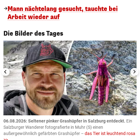
Mann nächtelang gesucht, tauchte bei
Arbeit wieder auf
1/50
Die Bilder des Tages
06.08.2026: Seltener pinker Grashüpfer in Salzburg entdeckt.
Ein
0
Salzburger Wanderer fotografierte in Muhr (S) einen
S
außergewöhnlich gefärbten Grashüpfer –
das Tier ist leuchtend rosa
U
>>