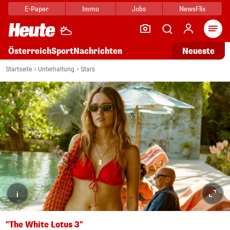
E-Paper
Immo
Jobs
NewsFlix
Arti
Österreich
Sport
Nachrichten
Neueste
Startseite
Unterhaltung
Stars
i
"The White Lotus 3"