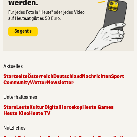
werden.
Für jedes Foto in "Heute" oder jedes Video
auf Heute.at gibt es 50 Euro.
So geht's
Aktuelles
Startseite
Österreich
Deutschland
Nachrichten
Sport
Community
Wetter
Newsletter
Unterhaltsames
Stars
Leute
Kultur
Digital
Horoskop
Heute Games
Heute Kino
Heute TV
Nützliches