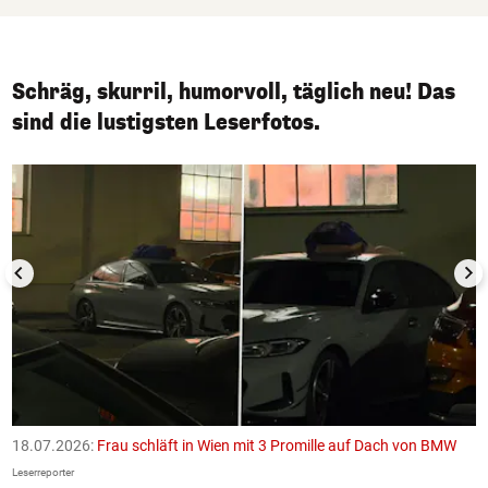
Schräg, skurril, humorvoll, täglich neu! Das
sind die lustigsten Leserfotos.
1/50
18.07.2026:
Frau schläft in Wien mit 3 Promille auf Dach von BMW
1
F
Leserreporter