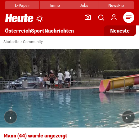
E-Paper
Immo
Jobs
NewsFlix
Arti
Österreich
Sport
Nachrichten
Neueste
Startseite
Community
i
Mann (44) wurde angezeigt