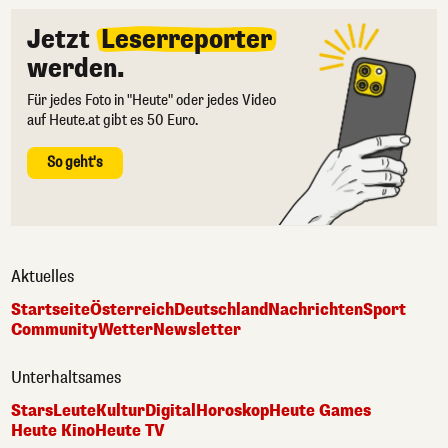
Jetzt
Leserreporter
werden.
Für jedes Foto in "Heute" oder jedes Video
auf Heute.at gibt es 50 Euro.
So geht's
Aktuelles
Startseite
Österreich
Deutschland
Nachrichten
Sport
Community
Wetter
Newsletter
Unterhaltsames
Stars
Leute
Kultur
Digital
Horoskop
Heute Games
Heute Kino
Heute TV