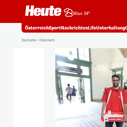
Wien 34°
Österreich
Sport
Nachrichten
Life
Unterhaltung
Startseite
Österreich