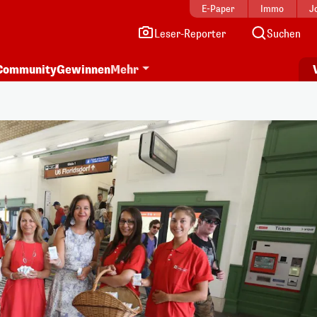
E-Paper
Immo
J
Leser-Reporter
Suchen
Community
Gewinnen
Mehr