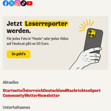
Jetzt
Leserreporter
werden.
Für jedes Foto in "Heute" oder jedes Video
auf Heute.at gibt es 50 Euro.
So geht's
Aktuelles
Startseite
Österreich
Deutschland
Nachrichten
Sport
Community
Wetter
Newsletter
Unterhaltsames