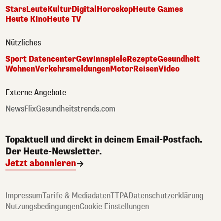
Stars
Leute
Kultur
Digital
Horoskop
Heute Games
Heute Kino
Heute TV
Nützliches
Sport Datencenter
Gewinnspiele
Rezepte
Gesundheit
Wohnen
Verkehrsmeldungen
Motor
Reisen
Video
Externe Angebote
NewsFlix
Gesundheitstrends.com
Topaktuell und direkt in deinem Email-Postfach.
Der Heute-Newsletter.
Jetzt abonnieren
Impressum
Tarife & Mediadaten
TTPA
Datenschutzerklärung
Nutzungsbedingungen
Cookie Einstellungen