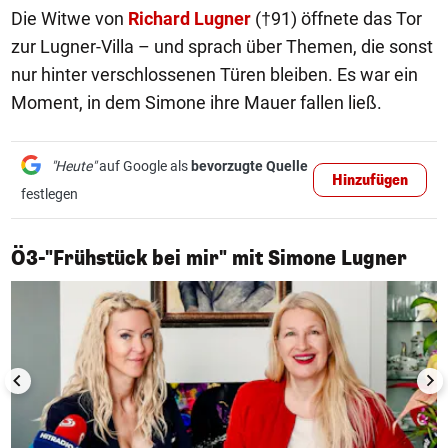
Die Witwe von
Richard Lugner
(†91) öffnete das Tor
zur Lugner-Villa – und sprach über Themen, die sonst
nur hinter verschlossenen Türen bleiben. Es war ein
Moment, in dem Simone ihre Mauer fallen ließ.
"Heute"
auf Google als
bevorzugte Quelle
Hinzufügen
festlegen
1/10
Ö3-"Frühstück bei mir" mit Simone Lugner