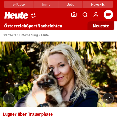
E-Paper
Immo
Jobs
NewsFlix
Arti
Österreich
Sport
Nachrichten
Neueste
Startseite
Unterhaltung
Leute
i
Lugner über Trauerphase