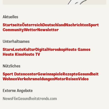
Aktuelles
Startseite
Österreich
Deutschland
Nachrichten
Sport
Community
Wetter
Newsletter
Unterhaltsames
Stars
Leute
Kultur
Digital
Horoskop
Heute Games
Heute Kino
Heute TV
Nützliches
Sport Datencenter
Gewinnspiele
Rezepte
Gesundheit
Wohnen
Verkehrsmeldungen
Motor
Reisen
Video
Externe Angebote
NewsFlix
Gesundheitstrends.com