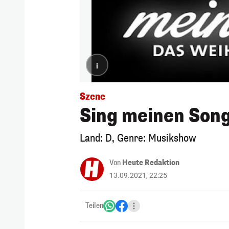
i
Szene
Sing meinen Son
Land: D, Genre: Musikshow
Von
Heute Redaktion
13.09.2021, 22:25
Teilen