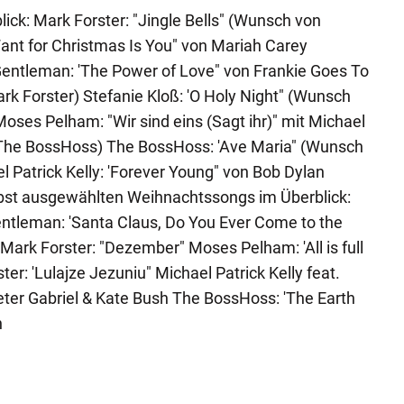
ck: Mark Forster: "Jingle Bells" (Wunsch von
 Want for Christmas Is You" von Mariah Carey
ntleman: 'The Power of Love" von Frankie Goes To
 Forster) Stefanie Kloß: 'O Holy Night" (Wunsch
Moses Pelham: "Wir sind eins (Sagt ihr)" mit Michael
 The BossHoss) The BossHoss: 'Ave Maria" (Wunsch
Patrick Kelly: 'Forever Young" von Bob Dylan
bst ausgewählten Weihnachtssongs im Überblick:
Gentleman: 'Santa Claus, Do You Ever Come to the
 Mark Forster: "Dezember" Moses Pelham: 'All is full
ter: 'Lulajze Jezuniu" Michael Patrick Kelly feat.
Peter Gabriel & Kate Bush The BossHoss: 'The Earth
n