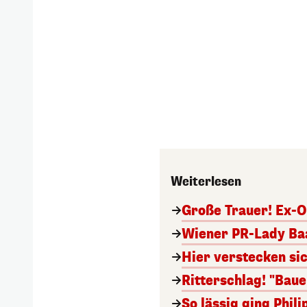
Weiterlesen
Große Trauer! Ex-O
Wiener PR-Lady Baa
Hier verstecken si
Ritterschlag! "Bau
So lässig ging Phi