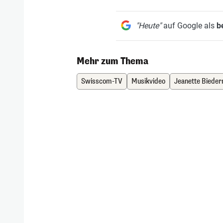
"Heute"
auf Google als
b
Mehr zum Thema
Swisscom-TV
Musikvideo
Jeanette Biede