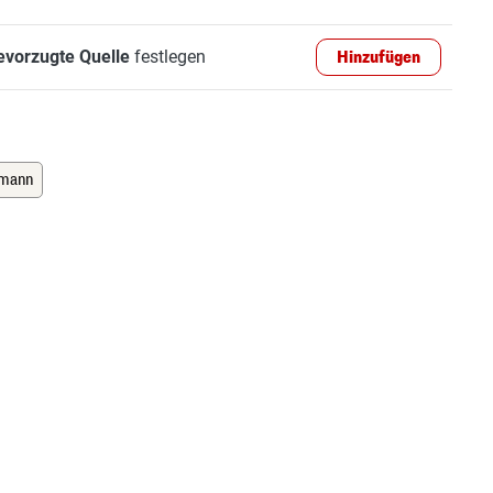
evorzugte Quelle
festlegen
Hinzufügen
rmann