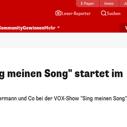
E-Paper
Immo
J
Leser-Reporter
Suchen
Community
Gewinnen
Mehr
ng meinen Song" startet im
dermann und Co bei der VOX-Show "Sing meinen Song"