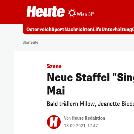
Wien 31°
Österreich
Sport
Nachrichten
Life
Unterhaltung
Startseite
Szene
Neue Staffel "Si
Mai
Bald trällern Milow, Jeanette Bie
Von
Heute Redaktion
13.09.2021, 17:47