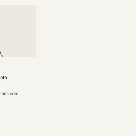
ote
ends.com