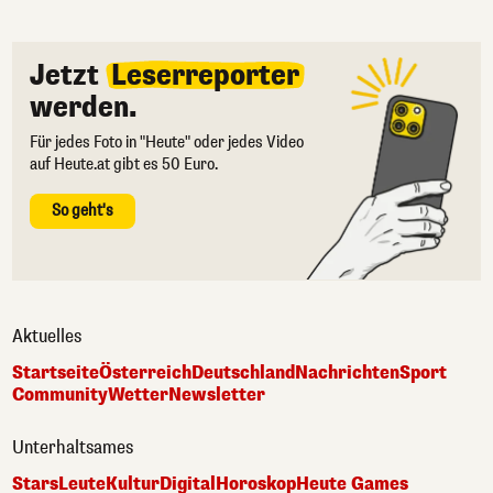
Jetzt
Leserreporter
werden.
Für jedes Foto in "Heute" oder jedes Video
auf Heute.at gibt es 50 Euro.
So geht's
Aktuelles
Startseite
Österreich
Deutschland
Nachrichten
Sport
Community
Wetter
Newsletter
Unterhaltsames
Stars
Leute
Kultur
Digital
Horoskop
Heute Games