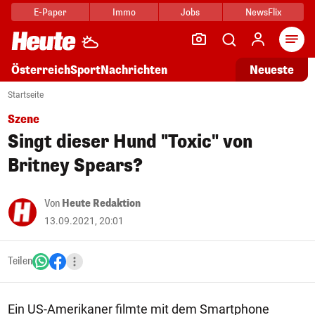
E-Paper
Immo
Jobs
NewsFlix
Arti
Österreich
Sport
Nachrichten
Neueste
Startseite
Szene
Singt dieser Hund "Toxic" von
Britney Spears?
Von
Heute Redaktion
13.09.2021, 20:01
Teilen
Ein US-Amerikaner filmte mit dem Smartphone