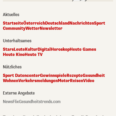
Aktuelles
Startseite
Österreich
Deutschland
Nachrichten
Sport
Community
Wetter
Newsletter
Unterhaltsames
Stars
Leute
Kultur
Digital
Horoskop
Heute Games
Heute Kino
Heute TV
Nützliches
Sport Datencenter
Gewinnspiele
Rezepte
Gesundheit
Wohnen
Verkehrsmeldungen
Motor
Reisen
Video
Externe Angebote
NewsFlix
Gesundheitstrends.com