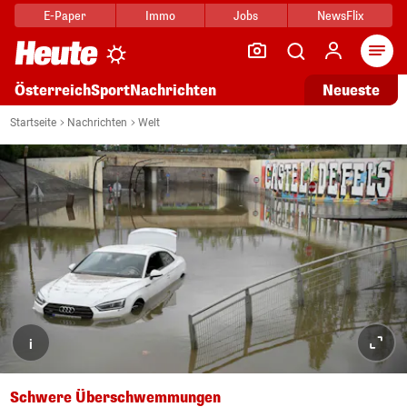
E-Paper
Immo
Jobs
NewsFlix
Arti
Österreich
Sport
Nachrichten
Neueste
Startseite
Nachrichten
Welt
i
Schwere Überschwemmungen