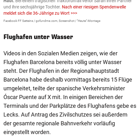
Haut.
Bei einem tragischen Traktorunfall verlor Sarah ihren Partner
B
und ihre sechsjährige Tochter.
Nach einer riesigen Spendenwelle
S
meldet sich die 36-Jährige zu Wort >>>
La
Facebook FF Satteins / gofundme.com, Screenshot / "Heute"-Montage
Flughafen unter Wasser
Videos in den Sozialen Medien zeigen, wie der
Flughafen Barcelona bereits völlig unter Wasser
steht. Der Flughafen in der Regionalhauptstadt
Barcelona habe deshalb vormittags bereits 15 Flüge
umgeleitet, teilte der spanische Verkehrsminister
Óscar Puente auf X mit. In einigen Bereichen der
Terminals und der Parkplätze des Flughafens gebe es
Lecks. Auf Antrag des Zivilschutzes sei außerdem
der gesamte regionale Bahnverkehr vorläufig
eingestellt worden.