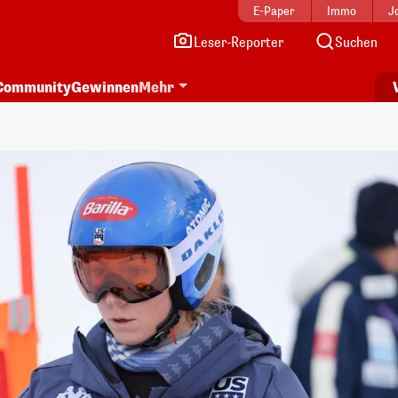
E-Paper
Immo
J
Leser-Reporter
Suchen
Community
Gewinnen
Mehr