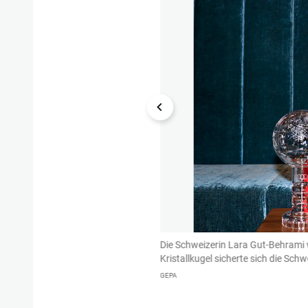
on starten. Die ÖSV-Stars überzeugten
Die Schweizerin Lara Gut-Behrami 
den zehnten Platz. Den Sieg sicherte
Kristallkugel sicherte sich die Sch
GEPA