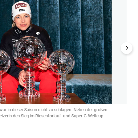
war in dieser Saison nicht zu schlagen. Neben der großen
Im let
weizerin den Sieg im Riesentorlauf- und Super-G-Weltcup.
ihrem
GEPA