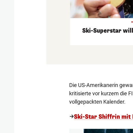
Ski-Superstar wil
Die US-Amerikanerin gewann
kritisierte vor kurzem die
vollgepackten Kalender.
Ski-Star Shiffrin mit K
1/43