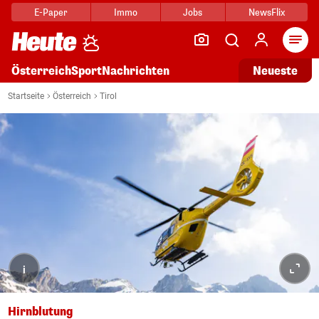
E-Paper
Immo
Jobs
NewsFlix
Arti
Österreich
Sport
Nachrichten
Neueste
Startseite
Österreich
Tirol
i
Hirnblutung