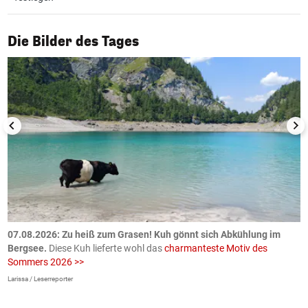
1/50
Die Bilder des Tages
ch
07.08.2026: Zu heiß zum Grasen! Kuh gönnt sich Abkühlung im
0
Bergsee.
Diese Kuh lieferte wohl das
charmanteste Motiv des
S
Sommers 2026 >>
a
>
Larissa / Leserreporter
zV