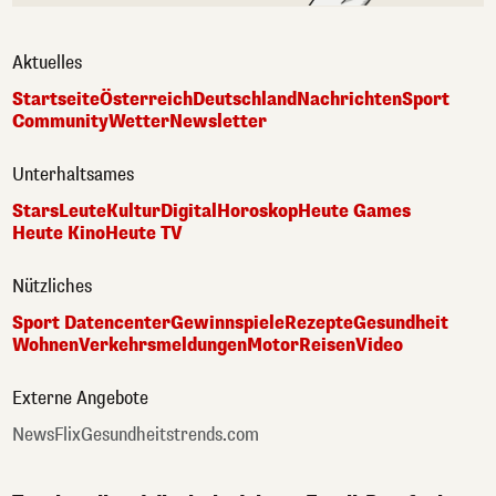
Aktuelles
Startseite
Österreich
Deutschland
Nachrichten
Sport
Community
Wetter
Newsletter
Unterhaltsames
Stars
Leute
Kultur
Digital
Horoskop
Heute Games
Heute Kino
Heute TV
Nützliches
Sport Datencenter
Gewinnspiele
Rezepte
Gesundheit
Wohnen
Verkehrsmeldungen
Motor
Reisen
Video
Externe Angebote
NewsFlix
Gesundheitstrends.com