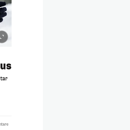
aus
tar
tare