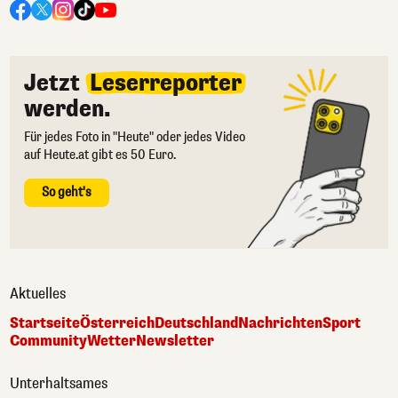
Jetzt
Leserreporter
werden.
Für jedes Foto in "Heute" oder jedes Video
auf Heute.at gibt es 50 Euro.
So geht's
Aktuelles
Startseite
Österreich
Deutschland
Nachrichten
Sport
Community
Wetter
Newsletter
Unterhaltsames