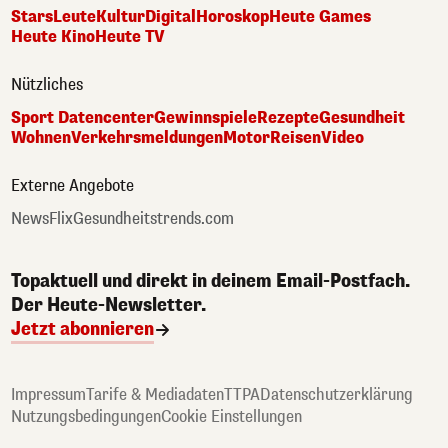
Stars
Leute
Kultur
Digital
Horoskop
Heute Games
Heute Kino
Heute TV
Nützliches
Sport Datencenter
Gewinnspiele
Rezepte
Gesundheit
Wohnen
Verkehrsmeldungen
Motor
Reisen
Video
Externe Angebote
NewsFlix
Gesundheitstrends.com
Topaktuell und direkt in deinem Email-Postfach.
Der Heute-Newsletter.
Jetzt abonnieren
Impressum
Tarife & Mediadaten
TTPA
Datenschutzerklärung
Nutzungsbedingungen
Cookie Einstellungen